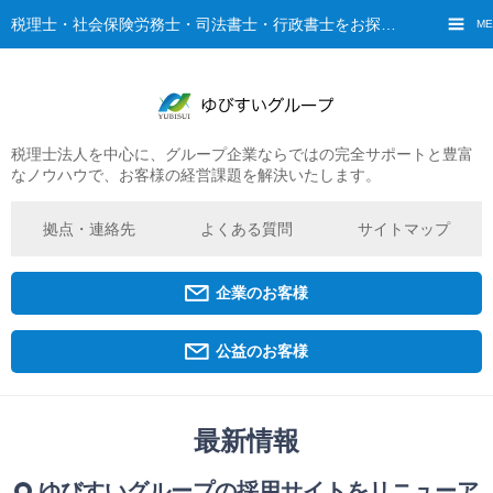
税理士・社会保険労務士・司法書士・行政書士をお探しなら、ゆびすいへ
ME
税理士法人を中心に、グループ企業ならではの完全サポートと豊富
ご挨拶
なノウハウで、お客様の経営課題を解決いたします。
経営理念・ビジョン
グループ概要
拠点・連絡先
よくある質問
サイトマップ
ゆびすいの特徴
ゆびすいのあゆみ
企業のお客様
拠点・グループ法人一覧
京都オフィス
公益のお客様
広島オフィス
福原オフィス
最新情報
企業経営者・個人事業主の方
ゆびすいグループの採用サイトをリニューア