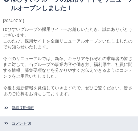
相続・贈与・事業承継をお考えの方
ルオープンしました！
医業経営者の方
寺院などの宗教法人経営者の方
2024.07.01
認定こども園経営者の方
ゆびすいグループの
採用サイトへお越しいただき、誠にありがとう
幼稚園・学校法人経営者の方
ございます。
このたび、採用サイトを全面リニューアルオープンいたしましたの
保育園経営者の方
でお知らせいたします。
介護事業者の方
介護専門チームからのお知らせ
今回のリニューアルでは、新卒、キャリアそれぞれの
求職者の皆さ
まに対して、当グループの事業内容や働き方、福利厚生、社員に関
する情報、募集要項などを分かりやすくお伝えできるようにコンテ
ンツをご用意いたしました。
今後も最新情報を発信していきますので、ぜひご覧ください。皆さ
まのご応募をお待ちしております。
新着採用情報
コメント(0)