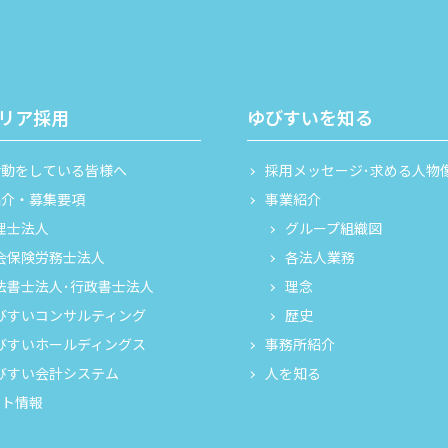
リア採用
ゆびすいを知る
活動をしている皆様へ
採用メッセージ･求める人物
紹介・募集要項
事業紹介
理士法人
グループ組織図
会保険労務士法人
各法人業務
法書士法人･行政書士法人
理念
びすいコンサルティング
歴史
びすいホールディングス
事務所紹介
びすい会計システム
人を知る
ント情報