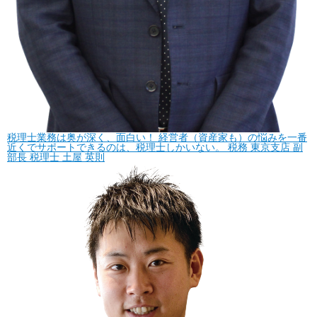
税理士業務は奥が深く、面白い！
経営者（資産家も）の悩みを一番
近くでサポートできるのは、税理士しかいない。
税務
東京支店 副
部長 税理士
土屋 英則