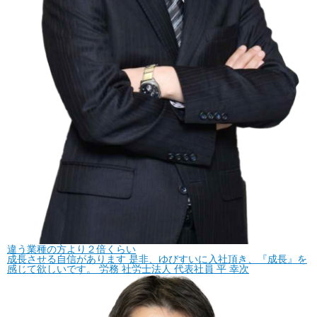
違う業種の方より２倍くらい
成長させる自信があります
是非、ゆびすいに入社頂き、『成長』を
感じて欲しいです。
労務
社労士法人 代表社員
平 幸次