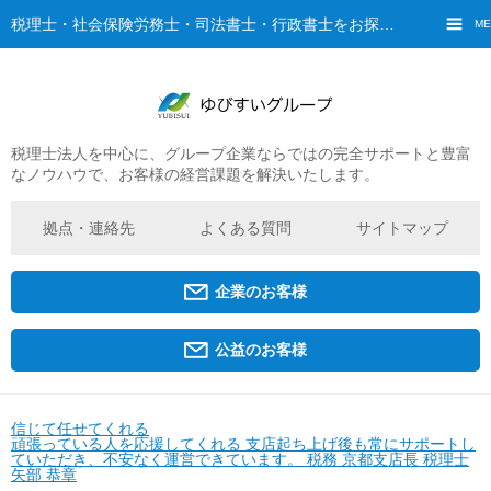
税理士・社会保険労務士・司法書士・行政書士をお探しなら、ゆびすいへ
ME
税理士法人を中心に、グループ企業ならではの完全サポートと豊富
ご挨拶
なノウハウで、お客様の経営課題を解決いたします。
経営理念・ビジョン
グループ概要
拠点・連絡先
よくある質問
サイトマップ
ゆびすいの特徴
ゆびすいのあゆみ
企業のお客様
拠点・グループ法人一覧
京都オフィス
公益のお客様
広島オフィス
福原オフィス
信じて任せてくれる
頑張っている人を応援してくれる
支店起ち上げ後も常にサポートし
ていただき、不安なく運営できています。
税務
京都支店長 税理士
企業経営者・個人事業主の方
矢部 恭章