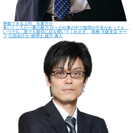
尊敬できる上司、先輩方が
多いところが一番の魅力
日々の仕事の中で疑問や不安があっても、
いつでも、誰でも親切に話を聞いてくれます。
税務
大阪支店 チー
フ 公認会計士･税理士
緒方 康人