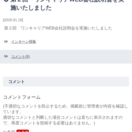
相続・贈与・事業承継をお考えの方
施いたしました
医業経営者の方
寺院などの宗教法人経営者の方
2026.01.19
認定こども園経営者の方
第２回 ワンキャリアWEB会社説明会を実施いたしました
幼稚園・学校法人経営者の方
保育園経営者の方
インターン情報
介護事業者の方
介護専門チームからのお知らせ
コメント(0)
コメント
コメントフォーム
(不適切なコメントを防止するため、掲載前に管理者が内容を確認し
ています。
適切なコメントと判断した場合コメントは直ちに表示されますの
で、再度コメントを投稿する必要はありません。)
お名前