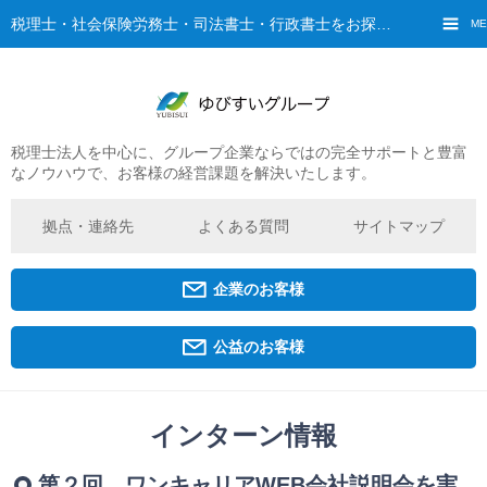
税理士・社会保険労務士・司法書士・行政書士をお探しなら、ゆびすいへ
ME
税理士法人を中心に、グループ企業ならではの完全サポートと豊富
ご挨拶
なノウハウで、お客様の経営課題を解決いたします。
経営理念・ビジョン
グループ概要
拠点・連絡先
よくある質問
サイトマップ
ゆびすいの特徴
ゆびすいのあゆみ
企業のお客様
拠点・グループ法人一覧
京都オフィス
公益のお客様
広島オフィス
福原オフィス
インターン情報
企業経営者・個人事業主の方
第２回 ワンキャリアWEB会社説明会を実