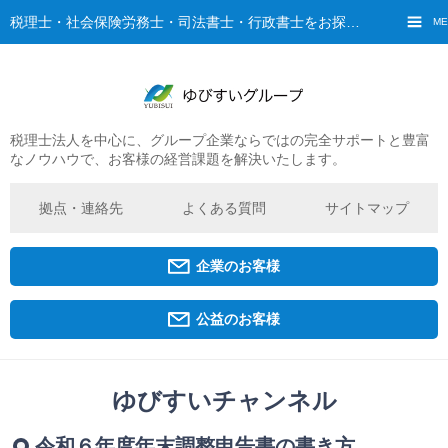
税理士・社会保険労務士・司法書士・行政書士をお探しなら、ゆびすいへ
ME
税理士法人を中心に、グループ企業ならではの完全サポートと豊富
ご挨拶
なノウハウで、お客様の経営課題を解決いたします。
経営理念・ビジョン
グループ概要
拠点・連絡先
よくある質問
サイトマップ
ゆびすいの特徴
ゆびすいのあゆみ
企業のお客様
拠点・グループ法人一覧
京都オフィス
公益のお客様
広島オフィス
福原オフィス
ゆびすいチャンネル
企業経営者・個人事業主の方
令和６年度年末調整申告書の書き方