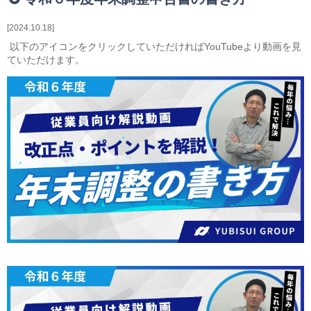
相続・贈与・事業承継をお考えの方
医業経営者の方
2024.10.18
寺院などの宗教法人経営者の方
以下のアイコンをクリックしていただければYouTubeより動画を見
認定こども園経営者の方
ていただけます。
幼稚園・学校法人経営者の方
保育園経営者の方
介護事業者の方
介護専門チームからのお知らせ