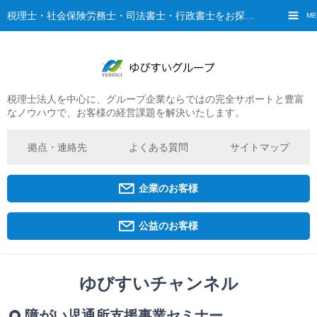
税理士・社会保険労務士・司法書士・行政書士をお探しなら、ゆびすいへ
ME
税理士法人を中心に、グループ企業ならではの完全サポートと豊富
ご挨拶
なノウハウで、お客様の経営課題を解決いたします。
経営理念・ビジョン
グループ概要
拠点・連絡先
よくある質問
サイトマップ
ゆびすいの特徴
ゆびすいのあゆみ
企業のお客様
拠点・グループ法人一覧
京都オフィス
公益のお客様
広島オフィス
福原オフィス
ゆびすいチャンネル
企業経営者・個人事業主の方
障がい児通所支援事業セミナー