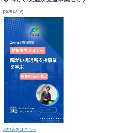
相続・贈与・事業承継をお考えの方
医業経営者の方
2025.02.18
寺院などの宗教法人経営者の方
認定こども園経営者の方
幼稚園・学校法人経営者の方
保育園経営者の方
介護事業者の方
介護専門チームからのお知らせ
お申込みはこちら