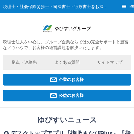
税理士・社会保険労務士・司法書士・行政書士をお探しなら、ゆびすいへ
ME
税理士法人を中心に、グループ企業ならではの完全サポートと豊富
ご挨拶
なノウハウで、お客様の経営課題を解決いたします。
経営理念・ビジョン
グループ概要
拠点・連絡先
よくある質問
サイトマップ
ゆびすいの特徴
ゆびすいのあゆみ
企業のお客様
拠点・グループ法人一覧
京都オフィス
公益のお客様
広島オフィス
福原オフィス
ゆびすいニュース
企業経営者・個人事業主の方
デスクトップアプリ『指吸まなびPlus』『指