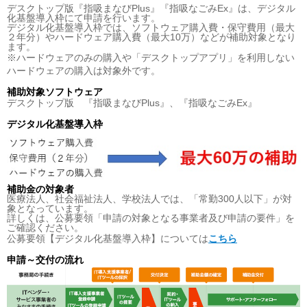
デスクトップ版『指吸まなびPlus』『指吸なごみEx』は、デジタル
化基盤導入枠にて申請を行います。
デジタル化基盤導入枠では、ソフトウェア購入費・保守費用（最大
２年分）やハードウェア購入費（最大10万）などが補助対象となり
ます。
※ハードウェアのみの購入や「デスクトップアプリ」を利用しない
ハードウェアの購入は対象外です。
補助対象ソフトウェア
デスクトップ版 『指吸まなびPlus』、『指吸なごみEx』
デジタル化基盤導入枠
補助金の対象者
医療法人、社会福祉法人、学校法人では、「常勤300人以下」が対
象となっています。
詳しくは、公募要領「申請の対象となる事業者及び申請の要件」を
ご確認ください。
公募要領【デジタル化基盤導入枠】については
こちら
申請～交付の流れ