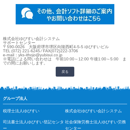
株式会社ゆびすい会計システム
サポートセンター
〒590-0026 大阪府堺市堺区向陵西町4-5-5 ゆびすいビル
TEL (072) 221-6245 ⁄ FAX(072)222-3706
e-mail：yks-ithojo@yubisui.co.jp
※電話による問い合わせは 午前10:00～12:00 午後1:00～5:00 ま
での間にお願いします。
戻る
グループ法人
税理士法人ゆびすい
株式会社ゆびすい会計システム
司法書士法人ゆびすい登記センタ
社会保険労務士法人ゆびすい労務
ー
センター