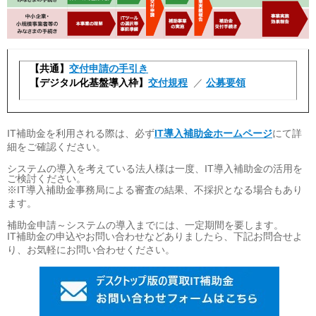
【共通】
交付申請の手引き
【デジタル化基盤導入枠】
交付規程
／
公募要領
IT補助金を利用される際は、必ず
IT導入補助金ホームページ
にて詳
細をご確認ください。
システムの導入を考えている法人様は一度、IT導入補助金の活用を
ご検討ください。
※IT導入補助金事務局による審査の結果、不採択となる場合もあり
ます。
補助金申請～システムの導入までには、一定期間を要します。
IT補助金の申込やお問い合わせなどありましたら、下記お問合せよ
り、お気軽にお問い合わせください。