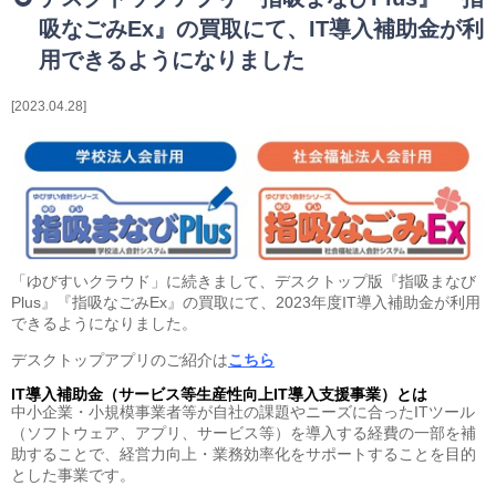
相続・贈与・事業承継をお考えの方
吸なごみEx』の買取にて、IT導入補助金が利
医業経営者の方
用できるようになりました
寺院などの宗教法人経営者の方
認定こども園経営者の方
2023.04.28
幼稚園・学校法人経営者の方
保育園経営者の方
介護事業者の方
介護専門チームからのお知らせ
「ゆびすいクラウド」に続きまして、デスクトップ版『指吸まなび
Plus』『指吸なごみEx』の買取にて、2023年度IT導入補助金が利用
できるようになりました。
デスクトップアプリのご紹介は
こちら
IT導入補助金（サービス等生産性向上IT導入支援事業）とは
中小企業・小規模事業者等が自社の課題やニーズに合ったITツール
（ソフトウェア、アプリ、サービス等）を導入する経費の一部を補
助することで、経営力向上・業務効率化をサポートすることを目的
とした事業です。