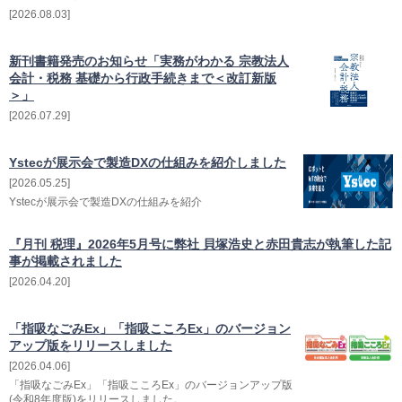
相続・贈与・事業承継をお考えの方
2026.08.03
医業経営者の方
寺院などの宗教法人経営者の方
新刊書籍発売のお知らせ「実務がわかる 宗教法人
認定こども園経営者の方
会計・税務 基礎から行政手続きまで＜改訂新版
＞」
幼稚園・学校法人経営者の方
2026.07.29
保育園経営者の方
介護事業者の方
Ystecが展示会で製造DXの仕組みを紹介しました
介護専門チームからのお知らせ
2026.05.25
Ystecが展示会で製造DXの仕組みを紹介
『月刊 税理』2026年5月号に弊社 貝塚浩史と赤田貴志が執筆した記
事が掲載されました
2026.04.20
「指吸なごみEx」「指吸こころEx」のバージョン
アップ版をリリースしました
2026.04.06
「指吸なごみEx」「指吸こころEx」のバージョンアップ版
(令和8年度版)をリリースしました。