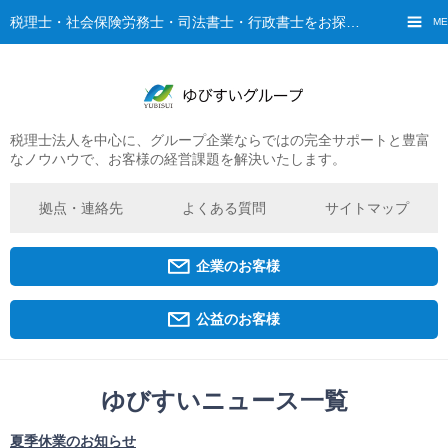
税理士・社会保険労務士・司法書士・行政書士をお探しなら、ゆびすいへ
ME
税理士法人を中心に、グループ企業ならではの完全サポートと豊富
ご挨拶
なノウハウで、お客様の経営課題を解決いたします。
経営理念・ビジョン
グループ概要
拠点・連絡先
よくある質問
サイトマップ
ゆびすいの特徴
ゆびすいのあゆみ
企業のお客様
拠点・グループ法人一覧
京都オフィス
公益のお客様
広島オフィス
福原オフィス
ゆびすいニュース一覧
企業経営者・個人事業主の方
夏季休業のお知らせ