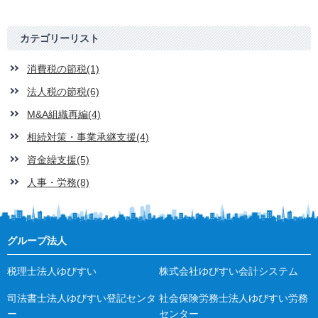
カテゴリーリスト
消費税の節税(1)
法人税の節税(6)
M&A組織再編(4)
相続対策・事業承継支援(4)
資金繰支援(5)
人事・労務(8)
グループ法人
税理士法人ゆびすい
株式会社ゆびすい会計システム
司法書士法人ゆびすい登記センタ
社会保険労務士法人ゆびすい労務
ー
センター