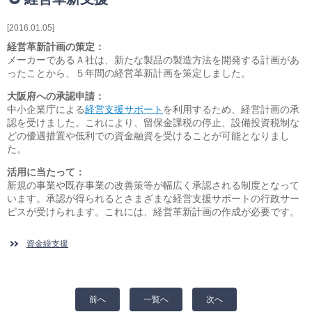
相続・贈与・事業承継をお考えの方
医業経営者の方
2016.01.05
寺院などの宗教法人経営者の方
経営革新計画の策定：
認定こども園経営者の方
メーカーであるＡ社は、新たな製品の製造方法を開発する計画があ
ったことから、５年間の経営革新計画を策定しました。
幼稚園・学校法人経営者の方
保育園経営者の方
大阪府への承認申請：
中小企業庁による
経営支援サポート
を利用するため、経営計画の承
介護事業者の方
認を受けました。これにより、留保金課税の停止、設備投資税制な
介護専門チームからのお知らせ
どの優遇措置や低利での資金融資を受けることが可能となりまし
た。
活用に当たって：
新規の事業や既存事業の改善策等が幅広く承認される制度となって
います。承認が得られるとさまざまな経営支援サポートの行政サー
ビスが受けられます。これには、経営革新計画の作成が必要です。
資金繰支援
前へ
一覧へ
次へ