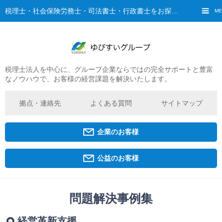
税理士・社会保険労務士・司法書士・行政書士をお探しなら、ゆびすいへ
ME
税理士法人を中心に、グループ企業ならではの完全サポートと豊富
ご挨拶
なノウハウで、お客様の経営課題を解決いたします。
経営理念・ビジョン
グループ概要
拠点・連絡先
よくある質問
サイトマップ
ゆびすいの特徴
ゆびすいのあゆみ
企業のお客様
拠点・グループ法人一覧
京都オフィス
公益のお客様
広島オフィス
福原オフィス
問題解決事例集
企業経営者・個人事業主の方
経営革新支援