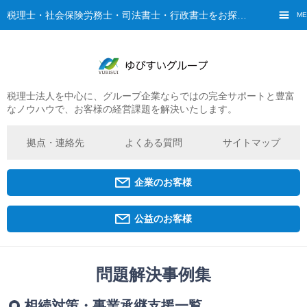
税理士・社会保険労務士・司法書士・行政書士をお探しなら、ゆびすいへ
ME
税理士法人を中心に、グループ企業ならではの完全サポートと豊富
ご挨拶
なノウハウで、お客様の経営課題を解決いたします。
経営理念・ビジョン
グループ概要
拠点・連絡先
よくある質問
サイトマップ
ゆびすいの特徴
ゆびすいのあゆみ
企業のお客様
拠点・グループ法人一覧
京都オフィス
公益のお客様
広島オフィス
福原オフィス
問題解決事例集
企業経営者・個人事業主の方
相続対策・事業承継支援一覧