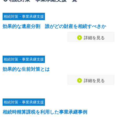
相続・贈与・事業承継をお考えの方
医業経営者の方
寺院などの宗教法人経営者の方
相続対策・事業承継支援
認定こども園経営者の方
効果的な遺産分割 誰がどの財産を相続すべきか
幼稚園・学校法人経営者の方
保育園経営者の方
詳細を見る
介護事業者の方
介護専門チームからのお知らせ
相続対策・事業承継支援
効果的な生前対策とは
詳細を見る
相続対策・事業承継支援
相続時精算課税を利用した事業承継事例