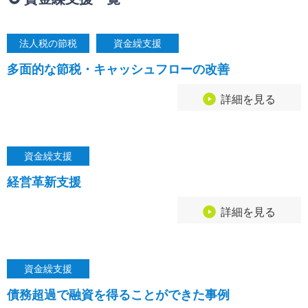
相続・贈与・事業承継をお考えの方
医業経営者の方
寺院などの宗教法人経営者の方
法人税の節税
資金繰支援
認定こども園経営者の方
多面的な節税・キャッシュフローの改善
幼稚園・学校法人経営者の方
保育園経営者の方
詳細を見る
介護事業者の方
介護専門チームからのお知らせ
資金繰支援
経営革新支援
詳細を見る
資金繰支援
債務超過で融資を得ることができた事例