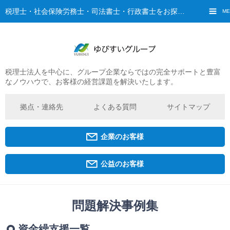
税理士・社会保険労務士・司法書士・行政書士をお探しなら、ゆびすいへ
ME
税理士法人を中心に、グループ企業ならではの完全サポートと豊富
ご挨拶
なノウハウで、お客様の経営課題を解決いたします。
経営理念・ビジョン
グループ概要
拠点・連絡先
よくある質問
サイトマップ
ゆびすいの特徴
ゆびすいのあゆみ
企業のお客様
拠点・グループ法人一覧
京都オフィス
公益のお客様
広島オフィス
福原オフィス
問題解決事例集
企業経営者・個人事業主の方
資金繰支援一覧