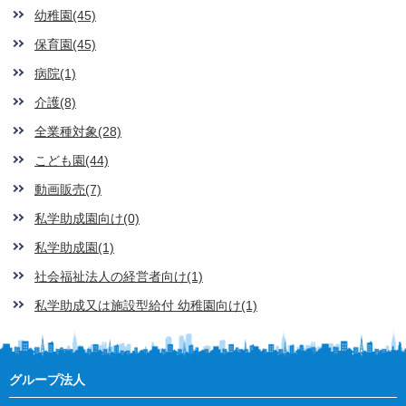
幼稚園(45)
保育園(45)
病院(1)
介護(8)
全業種対象(28)
こども園(44)
動画販売(7)
私学助成園向け(0)
私学助成園(1)
社会福祉法人の経営者向け(1)
私学助成又は施設型給付 幼稚園向け(1)
グループ法人