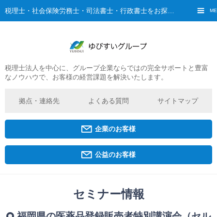
税理士・社会保険労務士・司法書士・行政書士をお探しなら、ゆびすいへ
ME
税理士法人を中心に、グループ企業ならではの完全サポートと豊富
ご挨拶
なノウハウで、お客様の経営課題を解決いたします。
経営理念・ビジョン
グループ概要
拠点・連絡先
よくある質問
サイトマップ
ゆびすいの特徴
ゆびすいのあゆみ
企業のお客様
拠点・グループ法人一覧
京都オフィス
公益のお客様
広島オフィス
福原オフィス
セミナー情報
企業経営者・個人事業主の方
福岡県の医薬品登録販売者特別講演会（セル