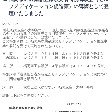
相続・贈与・事業承継をお考えの方
フメディケーション促進策）の講師として登
医業経営者の方
壇いたしました
寺院などの宗教法人経営者の方
認定こども園経営者の方
2020.11.05
幼稚園・学校法人経営者の方
弊社福岡支店の大神裕司が、一般社団法人福岡県医薬品登録販売者
協会さまの医薬品登録販売者特別講演会（セルフメディケーション
保育園経営者の方
促進策）の講師として、登壇いたしました。
介護事業者の方
この特別研修は、福岡県庁薬剤課のセルフメディケーション推進事
業の委託を受けて実施されたものです。
介護専門チームからのお知らせ
日 時 ： 令和２年１０月１４日（水）午後１２時５０分より
（再講習） 令和２年１１月 １日（日）午後１２時５０分より
場 所 ： 福岡商工会議所 ４階会議室（４０７～４０８号室）
特別講演「税務担当者から見たセルフメディケーションと税につい
て」関連知識と活用方法
講 師 ： 税理士法人ゆびすい 福岡支店 大神 裕司
詳細は下記をご参照ください。