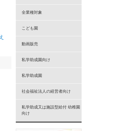
全業種対象
こども園
え
動画販売
私学助成園向け
る
私学助成園
社会福祉法人の経営者向け
私学助成又は施設型給付 幼稚園
向け