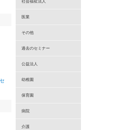
社会福祉法人
医業
る
その他
過去のセミナー
公益法人
幼稚園
セ
保育園
る
病院
介護