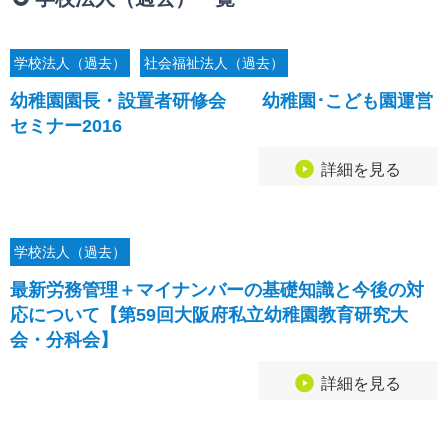
相続・贈与・事業承継をお考えの方
医業経営者の方
寺院などの宗教法人経営者の方
学校法人（過去）
社会福祉法人（過去）
認定こども園経営者の方
幼稚園園長・設置者研修会 幼稚園･こども園運営
幼稚園・学校法人経営者の方
セミナー2016
保育園経営者の方
介護事業者の方
詳細を見る
介護専門チームからのお知らせ
学校法人（過去）
最新労務管理＋マイナンバーの基礎知識と今後の対
応について【第59回大阪府私立幼稚園教育研究大
会・分科会】
詳細を見る