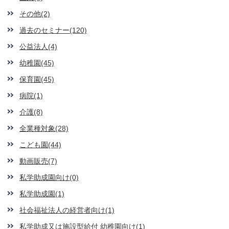
その他(2)
過去のセミナー(120)
公益法人(4)
幼稚園(45)
保育園(45)
病院(1)
介護(8)
全業種対象(28)
こども園(44)
動画販売(7)
私学助成園向け(0)
私学助成園(1)
社会福祉法人の経営者向け(1)
私学助成又は施設型給付 幼稚園向け(1)