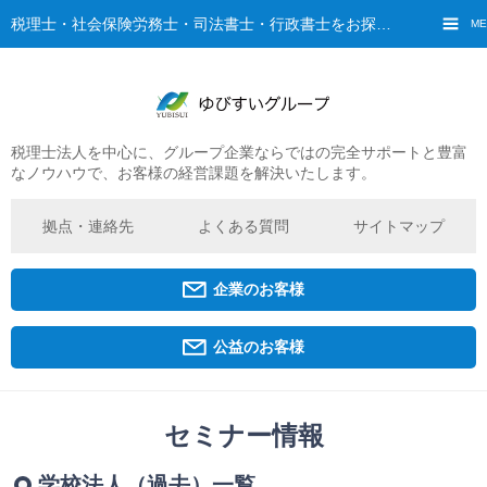
税理士・社会保険労務士・司法書士・行政書士をお探しなら、ゆびすいへ
ME
税理士法人を中心に、グループ企業ならではの完全サポートと豊富
ご挨拶
なノウハウで、お客様の経営課題を解決いたします。
経営理念・ビジョン
グループ概要
拠点・連絡先
よくある質問
サイトマップ
ゆびすいの特徴
ゆびすいのあゆみ
企業のお客様
拠点・グループ法人一覧
京都オフィス
公益のお客様
広島オフィス
福原オフィス
セミナー情報
企業経営者・個人事業主の方
学校法人（過去）一覧