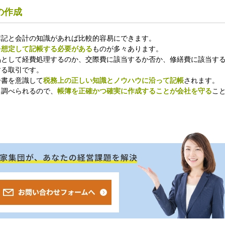
の作成
簿記と会計の知識があれば比較的容易にできます。
を想定して記帳する必要がある
ものが多々ありま
品として経費処理するのか、交際費に該当するか否か、修繕費に該当す
する取引です。
告書を意識して
税務上の正しい知識とノウハウに沿って記帳
されます。
も調べられるので、
帳簿を正確かつ確実に作成することが会社を守る
こ