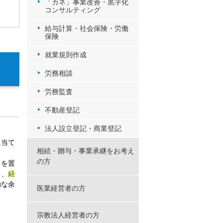
「カネ」事業改善・黒字化
コンサルティング
給与計算・社会保険・労働
保険
就業規則作成
労務相談
労務監査
不動産登記
法人設立登記・商業登記
に当て
相続・贈与・事業承継をお考え
の方
きを置
き、
経
的な余
医業経営者の方
宗教法人経営者の方