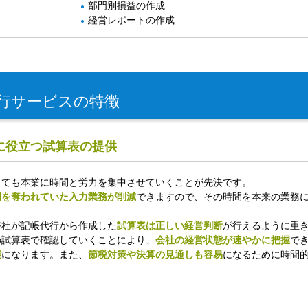
部門別損益の作成
経営レポートの作成
行サービスの特徴
に役立つ試算表の提供
っても本業に時間と労力を集中させていくことが先決です。
間を奪われていた入力業務が削減
できますので、その時間を本来の業務
弊社が記帳代行から作成した
試算表は正しい経営判断
が行えるように重
の試算表で確認していくことにより、
会社の経営状態が速やかに把握
で
能
になります。また、
節税対策や決算の見通しも容易
になるために時間