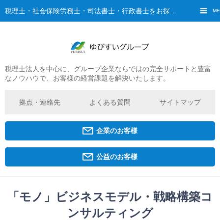
税理士・社会保険労務士・司法書士・行政書士をお探しなら、ゆびすいへ
ME
税理士法人を中心に、グループ企業ならではの完全サポートと豊富
ご挨拶
なノウハウで、お客様の経営課題を解決いたします。
経営理念・ビジョン
グループ概要
拠点・連絡先
よくある質問
サイトマップ
ゆびすいの特徴
ゆびすいのあゆみ
企業のお客様
拠点・グループ法人一覧
京都オフィス
公益のお客様
広島オフィス
福原オフィス
「モノ」ビジネスモデル・戦略構築コ
ンサルティング
企業経営者・個人事業主の方