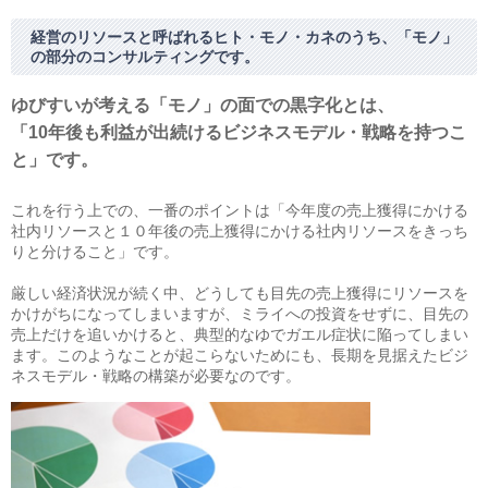
相続・贈与・事業承継をお考えの方
医業経営者の方
経営のリソースと呼ばれるヒト・モノ・カネのうち、「モノ」
の部分のコンサルティングです。
寺院などの宗教法人経営者の方
認定こども園経営者の方
ゆびすいが考える「モノ」の面での黒字化とは、
幼稚園・学校法人経営者の方
「10年後も利益が出続けるビジネスモデル・戦略を持つこ
保育園経営者の方
と」です。
介護事業者の方
介護専門チームからのお知らせ
これを行う上での、一番のポイントは「今年度の売上獲得にかける
社内リソースと１０年後の売上獲得にかける社内リソースをきっち
りと分けること」です。
厳しい経済状況が続く中、どうしても目先の売上獲得にリソースを
かけがちになってしまいますが、ミライへの投資をせずに、目先の
売上だけを追いかけると、典型的なゆでガエル症状に陥ってしまい
ます。このようなことが起こらないためにも、長期を見据えたビジ
ネスモデル・戦略の構築が必要なのです。