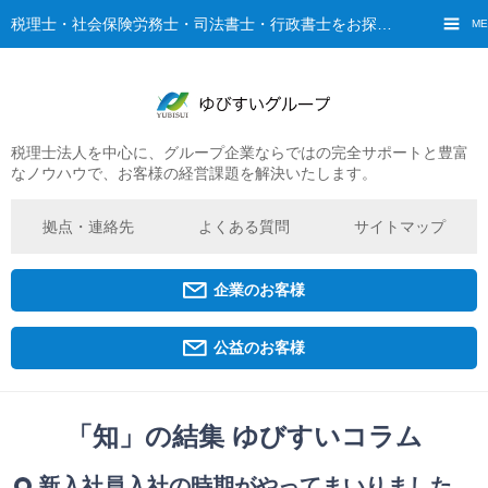
税理士・社会保険労務士・司法書士・行政書士をお探しなら、ゆびすいへ
ME
税理士法人を中心に、グループ企業ならではの完全サポートと豊富
ご挨拶
なノウハウで、お客様の経営課題を解決いたします。
経営理念・ビジョン
グループ概要
拠点・連絡先
よくある質問
サイトマップ
ゆびすいの特徴
ゆびすいのあゆみ
企業のお客様
拠点・グループ法人一覧
京都オフィス
公益のお客様
広島オフィス
福原オフィス
「知」の結集 ゆびすいコラム
企業経営者・個人事業主の方
新入社員入社の時期がやってまいりました