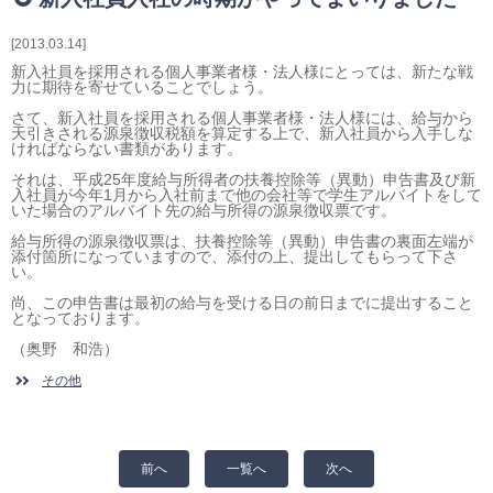
相続・贈与・事業承継をお考えの方
医業経営者の方
2013.03.14
寺院などの宗教法人経営者の方
新入社員を採用される個人事業者様・法人様にとっては、新たな戦
力に期待を寄せていることでしょう。
認定こども園経営者の方
さて、新入社員を採用される個人事業者様・法人様には、給与から
幼稚園・学校法人経営者の方
天引きされる源泉徴収税額を算定する上で、新入社員から入手しな
ければならない書類があります。
保育園経営者の方
それは、平成25年度給与所得者の扶養控除等（異動）申告書及び新
介護事業者の方
入社員が今年1月から入社前まで他の会社等で学生アルバイトをして
介護専門チームからのお知らせ
いた場合のアルバイト先の給与所得の源泉徴収票です。
給与所得の源泉徴収票は、扶養控除等（異動）申告書の裏面左端が
添付箇所になっていますので、添付の上、提出してもらって下さ
い。
尚、この申告書は最初の給与を受ける日の前日までに提出すること
となっております。
（奥野 和浩）
その他
前へ
一覧へ
次へ