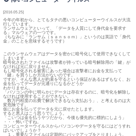
相続・贈与・事業承継をお考えの方
医業経営者の方
2016.05.25
寺院などの宗教法人経営者の方
今年の年初から、とてもタチの悪いコンピューターウイルスが大流
行しています。
認定こども園経営者の方
ランサムウェアといって、「データを人質にして身代金を要求す
る」マルウェアの一つです。
幼稚園・学校法人経営者の方
（ちなみに「ランサム（ｓａｎｓｏｍ）」というのは英語で「身代
金」のことを意味するそうです）
保育園経営者の方
介護事業者の方
このランサムウェアはデータを密かに暗号化して使用できなくして
介護専門チームからのお知らせ
しまいます。
暗号化されたファイルは攻撃者が持っている暗号解除用の「鍵」が
なければ元に戻りません。
もし暗号化される被害にあった場合は攻撃者にお金を支払って
「鍵」を買うしか方法がないのです。
ですが、そんな悪人が約束を守るという保証があるはずもなく、お
金を払ってデータが元通りになるかどうか
わかりません。
「パソコンの中に明らかにデータは存在するのに、暗号化を解除し
なければ使用することができない。
数万円程度の出費で解決できるなら支払おう」、と考えるのは大
変危険です。
仮にお金を払ってデータを元に戻せたとします。
すると悪人はこう思うでしょう。
「こいつは金を払うヤツだから、今後も優先的に標的にしよう」
・・・怖いですね。
コンピューターウイルスからパソコンやデータを守るにはどうすれ
ばいいでしょうか？
１．重要なファイルは定期的にバックアップをとりましょう。