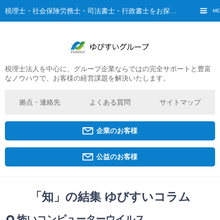
税理士・社会保険労務士・司法書士・行政書士をお探しなら、ゆびすいへ
ME
税理士法人を中心に、グループ企業ならではの完全サポートと豊富
ご挨拶
なノウハウで、お客様の経営課題を解決いたします。
経営理念・ビジョン
グループ概要
拠点・連絡先
よくある質問
サイトマップ
ゆびすいの特徴
ゆびすいのあゆみ
企業のお客様
拠点・グループ法人一覧
京都オフィス
公益のお客様
広島オフィス
福原オフィス
「知」の結集 ゆびすいコラム
企業経営者・個人事業主の方
怖いコンピューターウイルス