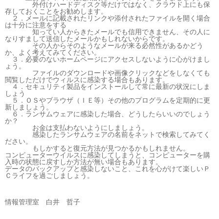
外付けハードディスク等だけではなく、クラウド上にも保
存しておくことをお勧めします。
２．メールに記載されたリンクや添付されたファイルを開く場合
は十分に注意をする
知ってい人からきたメールでも信用できません、その人に
なりすまして送信したメールかもしれないからです。
その人からそのようなメールが来る必然性があるかどう
か、よく考えてみてください。
３．必要のないホームページにアクセスしないように心がけまし
ょう。
ファイルのダウンロードや画像クリックなどをしなくても
閲覧しただけでウィルスに感染する場合もあります。
４．セキュリティ製品をインストールして常に最新の状況にしま
しょう
５．ＯＳやブラウザ（ＩＥ等）その他のプログラムを定期的に更
新しましょう。
６．ランサムウェアに感染した場合、どうしたらいいのでしょう
か？
お金は支払わないようにしましょう。
感染したランサムウェアの名前をネットで検索してみてく
ださい。
もしかすると復元方法が見つかるかもしれません。
コンピューターウイルスに感染してしまうと、コンピューターを購
入時の状態に戻すしか方法が無い場合もあります。
データのバックアップと感染しないこと、これを心がけて楽しいＰ
Ｃライフを過ごしましょう。
情報管理室 白井 哲子