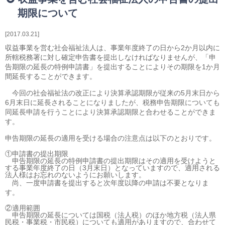
相続・贈与・事業承継をお考えの方
期限について
医業経営者の方
寺院などの宗教法人経営者の方
2017.03.21
認定こども園経営者の方
収益事業を営む社会福祉法人は、事業年度終了の日から2か月以内に
幼稚園・学校法人経営者の方
所轄税務署に対し確定申告書を提出しなければなりませんが、「申
告期限の延長の特例申請書」を提出することによりその期限を1か月
保育園経営者の方
間延長することができます。
介護事業者の方
今回の社会福祉法の改正により決算承認期限が従来の5月末日から
介護専門チームからのお知らせ
6月末日に延長されることになりましたが、税務申告期限についても
同延長申請を行うことにより決算承認期限と合わせることができま
す。
申告期限の延長の適用を受ける場合の注意点は以下のとおりです。
①申請書の提出期限
申告期限の延長の特例申請書の提出期限はその適用を受けようと
する事業年度終了の日（3月末日）となっていますので、適用される
法人様はお忘れのないようにお願いします。
尚、一度申請書を提出すると次年度以降の申請は不要となりま
す。
②適用範囲
申告期限の延長については国税（法人税）のほか地方税（法人県
民税・事業税・市民税）についても適用がありますので、合わせて