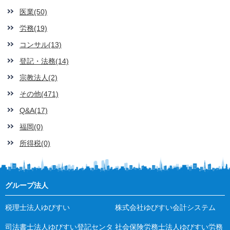
医業(50)
労務(19)
コンサル(13)
登記・法務(14)
宗教法人(2)
その他(471)
Q&A(17)
福岡(0)
所得税(0)
グループ法人
税理士法人ゆびすい
株式会社ゆびすい会計システム
司法書士法人ゆびすい登記センタ
社会保険労務士法人ゆびすい労務