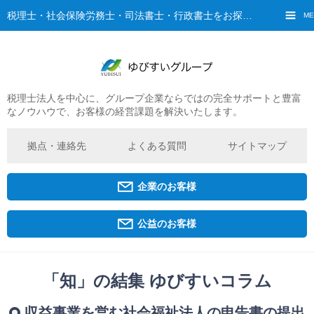
税理士・社会保険労務士・司法書士・行政書士をお探しなら、ゆびすいへ
ME
税理士法人を中心に、グループ企業ならではの完全サポートと豊富
ご挨拶
なノウハウで、お客様の経営課題を解決いたします。
経営理念・ビジョン
グループ概要
拠点・連絡先
よくある質問
サイトマップ
ゆびすいの特徴
ゆびすいのあゆみ
企業のお客様
拠点・グループ法人一覧
京都オフィス
公益のお客様
広島オフィス
福原オフィス
「知」の結集 ゆびすいコラム
企業経営者・個人事業主の方
収益事業を営む社会福祉法人の申告書の提出