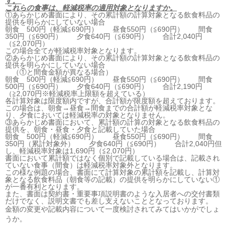
す。
これらの食事は、軽減税率の適用対象となりますか。
①あらかじめ書面により、その累計額の計算対象となる飲食料品の
提供を明らかにしていない場合
朝食 500円（軽減≦690円） 昼食550円（≦690円） 間食
350円（≦690円） 夕食640円（≦690円） 合計2,040円
（≦2,070円）
この場合全てが軽減税率対象となります。
②あらかじめ書面により、その累計額の計算対象となる飲食料品の
提供を明らかにしていない場合
（①と間食金額が異なる場合）
朝食 500円（軽減≦690円） 昼食550円（≦690円） 間食
500円（≦690円） 夕食640円（≦690円） 合計2,190円
（≧2,070円※軽減税率上限額を超えている）
各計算対象は限度額内ですが、合計額が限度額を超えております。
この場合は、朝食→昼食→間食までの合計額が軽減税率対象とな
り、夕食においては軽減税率の対象となりません。
③あらかじめ書面において、累計額の計算の対象となる飲食料品の
提供を、朝食・昼食・夕食と記載していた場合
朝食 500円（軽減≦690円） 昼食550円（≦690円） 間食
350円（累計対象外） 夕食640円（≦690円） 合計2,040円但
し、軽減税率対象は1,690円（≦2,070円）
書面において累計額ではなく個別で記載している場合は、記載され
ていない食事（間食）は軽減税率対象外となります。
この様な例題の場合、書面にて計算対象の累計額を記載し、計算対
象となる飲食料品（朝食等の記載）の提供を明らかにしていない①
が一番有利となります。
また、書面は契約書・重要事項説明書のような入居者への交付書類
だけでなく、説明文書でも差し支えないこととなっております。
金額の変更や記載内容について一度検討されてみてはいかがでしょ
うか。