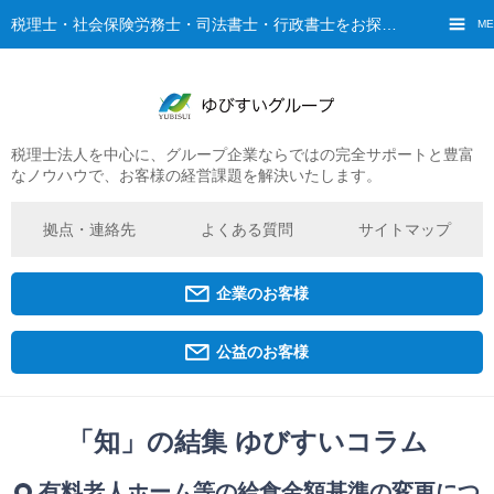
税理士・社会保険労務士・司法書士・行政書士をお探しなら、ゆびすいへ
ME
税理士法人を中心に、グループ企業ならではの完全サポートと豊富
ご挨拶
なノウハウで、お客様の経営課題を解決いたします。
経営理念・ビジョン
グループ概要
拠点・連絡先
よくある質問
サイトマップ
ゆびすいの特徴
ゆびすいのあゆみ
企業のお客様
拠点・グループ法人一覧
京都オフィス
公益のお客様
広島オフィス
福原オフィス
「知」の結集 ゆびすいコラム
企業経営者・個人事業主の方
有料老人ホーム等の給食金額基準の変更につ