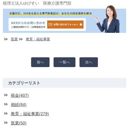
税理士法人ゆびすい 医療介護専門部
医業
教育・福祉事業
前へ
一覧へ
次へ
カテゴリーリスト
税金(407)
相続(84)
教育・福祉事業(279)
医業(50)