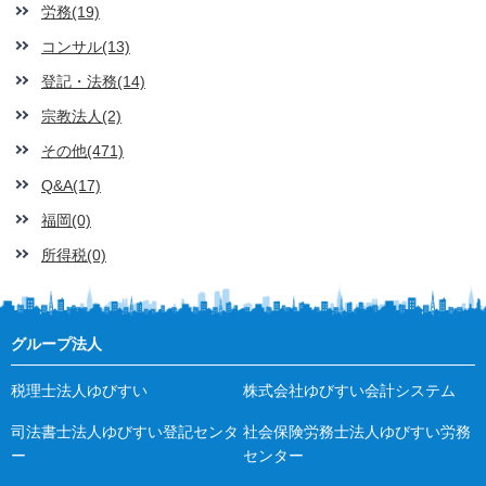
労務(19)
コンサル(13)
登記・法務(14)
宗教法人(2)
その他(471)
Q&A(17)
福岡(0)
所得税(0)
グループ法人
税理士法人ゆびすい
株式会社ゆびすい会計システム
司法書士法人ゆびすい登記センタ
社会保険労務士法人ゆびすい労務
ー
センター