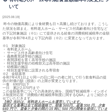
相続・贈与・事業承継をお考えの方
いて
医業経営者の方
寺院などの宗教法人経営者の方
2025.08.19
認定こども園経営者の方
昨今の物価高騰により食材費も日々高騰し続けております。こうし
幼稚園・学校法人経営者の方
た状況を踏まえ、有料老人ホーム・サービス付高齢者向け住宅など
の下記対象施設（※1）にて提供される給食の消費税軽減税率の金額
保育園経営者の方
基準が令和7年4月より下記内容（※2）に変更となっております。
介護事業者の方
※1 対象施設
介護専門チームからのお知らせ
・ 有料老人ホーム
・ サービス付き高齢者向け住宅
・ 義務教育諸学校の施設
・ 夜間課程を置く高等学校の施設
・ 特別支援学校の幼稚部又は高等部の施設
・ 幼稚園の施設
・ 特別支援学校に設置される寄宿舎
※2 金額基準
令和7年4月1日より同一の日に同一の者に対して行う飲食料品の提
供の対価の額（税抜）の上限が変更となります。
一食 690円以下
一日 累計2,070円まで
この金額基準についての具体的な例を、国税庁軽減税率・インボイ
ス制度対応室『消費税の軽減税率制度に関するQ&A』よりご紹介さ
せていただきます。
【例】当社は、有料老人ホームを運営しています。
提供する食事は全て税抜価格で、朝食 500円、昼食 550 円、夕食
640 円で、昼食と夕食の間の 15 時に 500 円の間食を提供していま