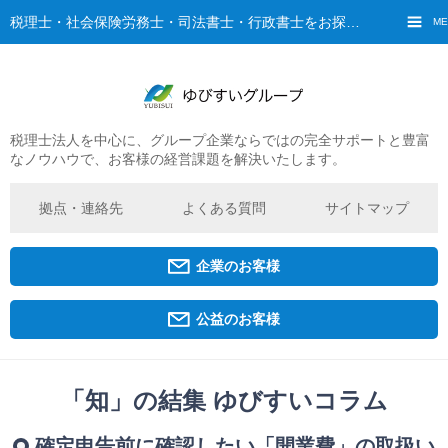
税理士・社会保険労務士・司法書士・行政書士をお探しなら、ゆびすいへ
ME
税理士法人を中心に、グループ企業ならではの完全サポートと豊富
ご挨拶
なノウハウで、お客様の経営課題を解決いたします。
経営理念・ビジョン
グループ概要
拠点・連絡先
よくある質問
サイトマップ
ゆびすいの特徴
ゆびすいのあゆみ
企業のお客様
拠点・グループ法人一覧
京都オフィス
公益のお客様
広島オフィス
福原オフィス
「知」の結集 ゆびすいコラム
企業経営者・個人事業主の方
確定申告前に確認したい「開業費」の取扱い