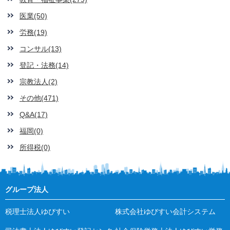
医業(50)
労務(19)
コンサル(13)
登記・法務(14)
宗教法人(2)
その他(471)
Q&A(17)
福岡(0)
所得税(0)
グループ法人
税理士法人ゆびすい
株式会社ゆびすい会計システム