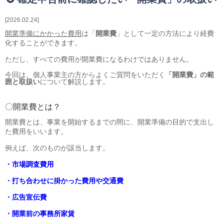
相続・贈与・事業承継をお考えの方
医業経営者の方
2026.02.24
寺院などの宗教法人経営者の方
開業準備にかかった費用
は「
開業費
」として一定の方法により経費
認定こども園経営者の方
化することができます。
幼稚園・学校法人経営者の方
ただし、すべての費用が開業費になるわけではありません。
保育園経営者の方
今回は、個人事業主の方からよくご質問をいただく
「開業費」の範
介護事業者の方
囲と取扱い
について解説します。
介護専門チームからのお知らせ
〇開業費とは？
開業費とは、事業を開始するまでの間に、開業準備の目的で支出し
た費用をいいます。
例えば、次のものが該当します。
・市場調査費用
・打ち合わせに掛かった費用や交通費
・広告宣伝費
・開業前の事務所家賃