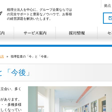
拠点
税理士法人を中心に、グループ企業ならでは
の完全サポートと豊富なノウハウで、お客様
の経営課題を解決いたします。
の方
»
指導監査の「今」と「今後」
と「今後」
に立会い、多く
差があります。
・・・多種多様
厳しくなってい