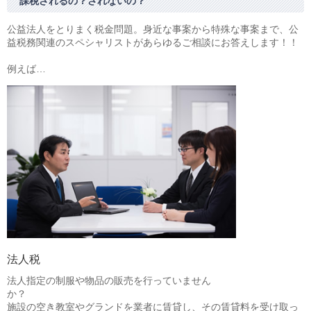
課税されるの？されないの？
相続・贈与・事業承継をお考えの方
医業経営者の方
公益法人をとりまく税金問題。身近な事案から特殊な事案まで、公
寺院などの宗教法人経営者の方
益税務関連のスペシャリストがあらゆるご相談にお答えします！！
認定こども園経営者の方
例えば…
幼稚園・学校法人経営者の方
保育園経営者の方
介護事業者の方
介護専門チームからのお知らせ
法人税
法人指定の制服や物品の販売を行っていません
か
施設の空き教室やグランドを業者に賃貸し、その賃貸料を受け取っ