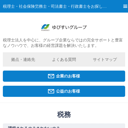
税理士・社会保険労務士・司法書士・行政書士をお探しなら、ゆびすいへ
税理士法人を中心に、グループ企業ならではの完全サポートと豊富
ご挨拶
なノウハウで、お客様の経営課題を解決いたします。
経営理念・ビジョン
グループ概要
拠点・連絡先
よくある質問
サイトマップ
ゆびすいの特徴
ゆびすいのあゆみ
企業のお客様
拠点・グループ法人一覧
京都オフィス
公益のお客様
広島オフィス
福原オフィス
税務
企業経営者・個人事業主の方