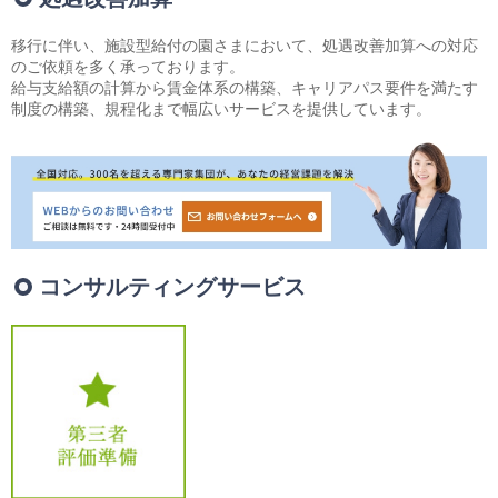
相続・贈与・事業承継をお考えの方
医業経営者の方
移行に伴い、施設型給付の園さまにおいて、処遇改善加算への対応
寺院などの宗教法人経営者の方
のご依頼を多く承っております。
給与支給額の計算から賃金体系の構築、キャリアパス要件を満たす
認定こども園経営者の方
制度の構築、規程化まで幅広いサービスを提供しています。
幼稚園・学校法人経営者の方
保育園経営者の方
介護事業者の方
介護専門チームからのお知らせ
コンサルティングサービス