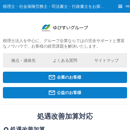
税理士・社会保険労務士・司法書士・行政書士をお探しなら、ゆびすいへ
ME
税理士法人を中心に、グループ企業ならではの完全サポートと豊富
ご挨拶
なノウハウで、お客様の経営課題を解決いたします。
経営理念・ビジョン
グループ概要
拠点・連絡先
よくある質問
サイトマップ
ゆびすいの特徴
ゆびすいのあゆみ
企業のお客様
拠点・グループ法人一覧
京都オフィス
公益のお客様
広島オフィス
福原オフィス
処遇改善加算対応
企業経営者・個人事業主の方
処遇改善加算