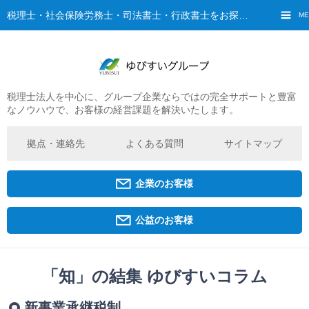
税理士・社会保険労務士・司法書士・行政書士をお探しなら、ゆびすいへ
ME
税理士法人を中心に、グループ企業ならではの完全サポートと豊富
ご挨拶
なノウハウで、お客様の経営課題を解決いたします。
経営理念・ビジョン
グループ概要
拠点・連絡先
よくある質問
サイトマップ
ゆびすいの特徴
ゆびすいのあゆみ
企業のお客様
拠点・グループ法人一覧
京都オフィス
公益のお客様
広島オフィス
福原オフィス
「知」の結集 ゆびすいコラム
企業経営者・個人事業主の方
新事業承継税制