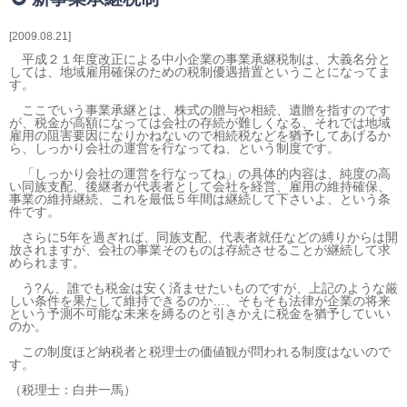
相続・贈与・事業承継をお考えの方
医業経営者の方
2009.08.21
寺院などの宗教法人経営者の方
平成２１年度改正による中小企業の事業承継税制は、大義名分と
しては、地域雇用確保のための税制優遇措置ということになってま
認定こども園経営者の方
す。
幼稚園・学校法人経営者の方
ここでいう事業承継とは、株式の贈与や相続、遺贈を指すのです
が、税金が高額になっては会社の存続が難しくなる、それでは地域
保育園経営者の方
雇用の阻害要因になりかねないので相続税などを猶予してあげるか
ら、しっかり会社の運営を行なってね、という制度です。
介護事業者の方
介護専門チームからのお知らせ
「しっかり会社の運営を行なってね」の具体的内容は、純度の高
い同族支配、後継者が代表者として会社を経営、雇用の維持確保、
事業の維持継続、これを最低５年間は継続して下さいよ、という条
件です。
さらに5年を過ぎれば、同族支配、代表者就任などの縛りからは開
放されますが、会社の事業そのものは存続させることが継続して求
められます。
う?ん、誰でも税金は安く済ませたいものですが、上記のような厳
しい条件を果たして維持できるのか…、そもそも法律が企業の将来
という予測不可能な未来を縛るのと引きかえに税金を猶予していい
のか。
この制度ほど納税者と税理士の価値観が問われる制度はないので
す。
（税理士：白井一馬）