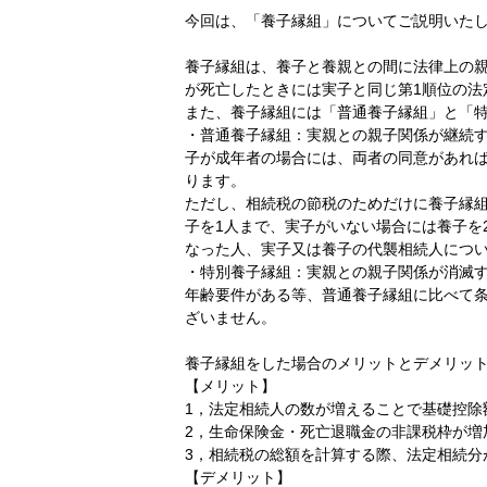
今回は、「養子縁組」についてご説明いた
養子縁組は、養子と養親との間に法律上の
が死亡したときには実子と同じ第1順位の法
また、養子縁組には「普通養子縁組」と「特
・普通養子縁組：実親との親子関係が継続
子が成年者の場合には、両者の同意があれ
ります。
ただし、相続税の節税のためだけに養子縁
子を1人まで、実子がいない場合には養子を
なった人、実子又は養子の代襲相続人につい
・特別養子縁組：実親との親子関係が消滅
年齢要件がある等、普通養子縁組に比べて
ざいません。
養子縁組をした場合のメリットとデメリッ
【メリット】
1，法定相続人の数が増えることで基礎控除
2，生命保険金・死亡退職金の非課税枠が増
3，相続税の総額を計算する際、法定相続分
【デメリット】