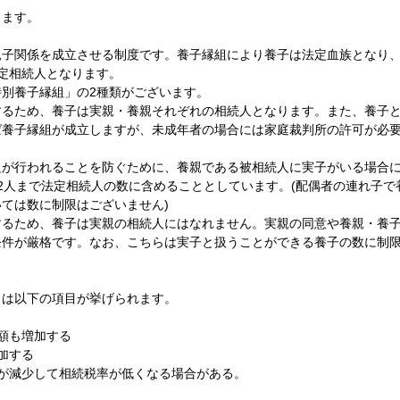
します。
親子関係を成立させる制度です。養子縁組により養子は法定血族となり
定相続人となります。
別養子縁組」の2種類がございます。
するため、養子は実親・養親それぞれの相続人となります。また、養子
ば養子縁組が成立しますが、未成年者の場合には家庭裁判所の許可が必
組が行われることを防ぐために、養親である被相続人に実子がいる場合
2人まで法定相続人の数に含めることとしています。(配偶者の連れ子で
ては数に制限はございません)
するため、養子は実親の相続人にはなれません。実親の同意や養親・養
条件が厳格です。なお、こちらは実子と扱うことができる養子の数に制
トは以下の項目が挙げられます。
額も増加する
加する
が減少して相続税率が低くなる場合がある。