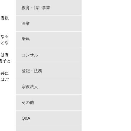
教育・福祉事業
、養親
医業
となる
労務
要とな
には養
コンサル
養子と
登記・法務
子共に
限はご
宗教法人
その他
Q&A