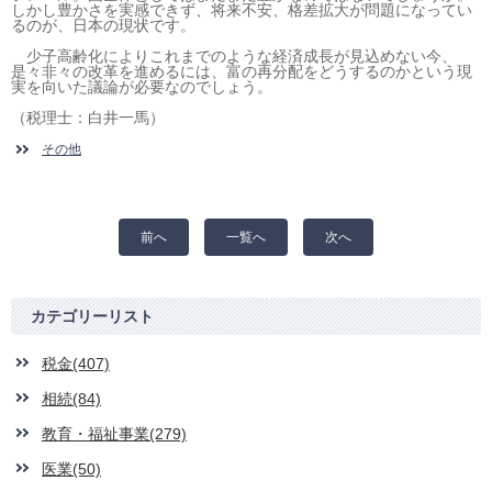
しかし豊かさを実感できず、将来不安、格差拡大が問題になってい
るのが、日本の現状です。
少子高齢化によりこれまでのような経済成長が見込めない今、
是々非々の改革を進めるには、富の再分配をどうするのかという現
実を向いた議論が必要なのでしょう。
（税理士：白井一馬）
その他
前へ
一覧へ
次へ
カテゴリーリスト
税金(407)
相続(84)
教育・福祉事業(279)
医業(50)