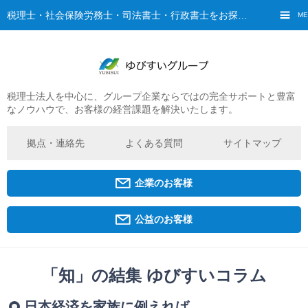
税理士・社会保険労務士・司法書士・行政書士をお探しなら、ゆびすいへ
ME
税理士法人を中心に、グループ企業ならではの完全サポートと豊富
ご挨拶
なノウハウで、お客様の経営課題を解決いたします。
経営理念・ビジョン
グループ概要
拠点・連絡先
よくある質問
サイトマップ
ゆびすいの特徴
ゆびすいのあゆみ
企業のお客様
拠点・グループ法人一覧
京都オフィス
公益のお客様
広島オフィス
福原オフィス
「知」の結集 ゆびすいコラム
企業経営者・個人事業主の方
日本経済を家族に例えれば