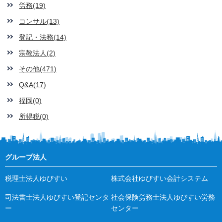
労務(19)
コンサル(13)
登記・法務(14)
宗教法人(2)
その他(471)
Q&A(17)
福岡(0)
所得税(0)
グループ法人
税理士法人ゆびすい
株式会社ゆびすい会計システム
司法書士法人ゆびすい登記センタ
社会保険労務士法人ゆびすい労務
ー
センター