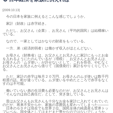
相続・贈与・事業承継をお考えの方
医業経営者の方
2009.10.13
寺院などの宗教法人経営者の方
今の日本を家族に例えるとこんな感じでしょうか。
認定こども園経営者の方
家計（財政）は赤字続き。
幼稚園・学校法人経営者の方
ただし、お父さん（企業）、お兄さん（平均的国民）は結構稼い
でいる。
保育園経営者の方
なので、一家としてはかなりの財産をもっている。
介護事業者の方
介護専門チームからのお知らせ
一方、弟（経済的弱者）は働かず収入がほとんどない。
お母さん（財務省）は、お父さんとお兄さんに家計にもっとお金
を入れるようにたのんでいるが（増税）、お父さんとお兄さんは、
お母さんの「ムダ使い」が許せないとして、これを拒否。やむなく
お父さんとお兄さんから借りて（国債発行）家計をやりくりしてい
る。
ただ、家計の赤字は毎月２０万円、お母さんのムダ使いは数千円
程度の話。桁が違っている。ムダ使いをやめたところで赤字をなく
すのは不可能。
働いていない弟の生活費も必要なのだが、お父さんとお兄さんは
「そんなのは自己責任だ」として、突き放している。
昔はお父さんもお兄さんも十分なお金を家計に入れてくれていた
のだが、将来不安からか、家族の雰囲気も変わってしまった―――
日本のＧＤＰは現在でも世界２位。国民全体の純資産も世界トッ
プレベル。国全体としてはまだまだ豊かなのではないでしょうか。