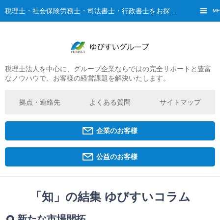
税理士・社会保険労務士・司法書士・行政書士をお探しなら、ゆびすいへ
ME
税理士法人を中心に、グループ企業ならではの完全サポートと豊富
ご挨拶
なノウハウで、お客様の経営課題を解決いたします。
経営理念・ビジョン
グループ概要
拠点・連絡先
よくある質問
サイトマップ
ゆびすいの特徴
ゆびすいのあゆみ
企業のお客様
拠点・グループ法人一覧
京都オフィス
公益のお客様
広島オフィス
福原オフィス
「知」の結集 ゆびすいコラム
企業経営者・個人事業主の方
新たな市場開拓