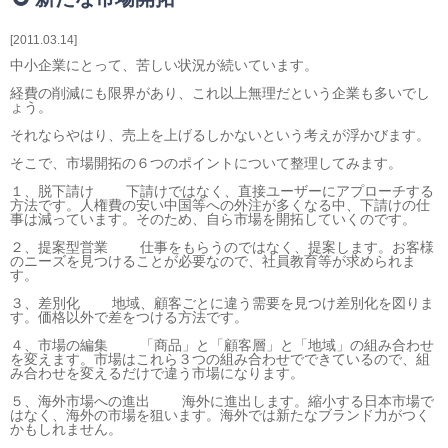
相続・贈与・事業承継をお考えの方
医業経営者の方
2011.03.14
寺院などの宗教法人経営者の方
中小企業にとって、苦しい状況が続いています。
認定こども園経営者の方
経費の削減にも限界があり、これ以上無理だという企業も多いでし
ょう。
幼稚園・学校法人経営者の方
それならやはり、売上を上げるしかないという考えが浮かびます。
保育園経営者の方
そこで、市場開拓の６つのポイントについて整理してみます。
介護事業者の方
介護専門チームからのお知らせ
１、脱下請け 下請けではなく、直接ユーザーにアプローチする
方法です。人権費の安い中国等への外注が多くなる中、下請けの仕
事は減っています。そのため、自ら市場を開拓していくのです。
２、提案型営業 仕事をもらうのではなく、提案します。お客様
のニーズを見つけることが必要なので、社員教育等が求められま
す。
３、差別化 地域、顧客ごとに違う需要を見つけ差別化を図りま
す。価格以外で差をつける方法です。
４、市場の編集 「商品」と「顧客層」と「地域」の組み合わせ
を変えます。市場はこれら３つの組み合わせでできているので、組
み合わせを変えるだけで違う市場になります。
５、海外市場への進出 海外に進出します。縮小する日本市場で
はなく、海外の市場を狙います。海外では新たなブランド力がつく
かもしれません。