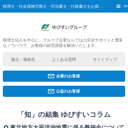
税理士・社会保険労務士・司法書士・行政書士をお探しなら、ゆびすいへ
ME
税理士法人を中心に、グループ企業ならではの完全サポートと豊富
ご挨拶
なノウハウで、お客様の経営課題を解決いたします。
経営理念・ビジョン
グループ概要
拠点・連絡先
よくある質問
サイトマップ
ゆびすいの特徴
ゆびすいのあゆみ
企業のお客様
拠点・グループ法人一覧
京都オフィス
公益のお客様
広島オフィス
福原オフィス
「知」の結集 ゆびすいコラム
企業経営者・個人事業主の方
東北地方太平洋沖地震に係る義捐金について