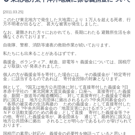
相続・贈与・事業承継をお考えの方
医業経営者の方
2011.03.25
寺院などの宗教法人経営者の方
このたび東北地方で発生した大地震により １万人を超える死者、行
方不明者が出るなど、 甚大な被害が発生しました。
認定こども園経営者の方
なお、避難された方々におかれても、長期にわたる 避難所生活を余
幼稚園・学校法人経営者の方
儀なくされております。
保育園経営者の方
自衛隊、警察、消防等連夜の救助作業が続いております。
介護事業者の方
私たちにも出来ることがあるはずです。
介護専門チームからのお知らせ
義援金、ボランティア、献血、節電等々 義援金については、国税庁
より取扱いが 発表されました。
個人の方が義援金等を寄付した場合には、 その義援金が「特定寄付
金」に該当するものであれば、 寄付金控除の対象となります。
例として、 ?国又は地方公共団体に対して直接寄付した義援金 ?日
本赤十字社の「東北関東大震災義援金」口座へ 直接寄付した義援
金、新聞・放送等の報道機関に 対して直接寄付した義援金で最終
的に国又は 地方公共団体に拠出されるもの ?中央共同募金会の
「各県の被災者の生活再建の ための義援金」として直接寄付した
義援金等 ?中央共同募金会の「地震災害におけるボランティア ・
ＮＰＯ活動支援のための募金」として直接 寄付した義援金等 ?そ
の他、寄付した義援金等が、募金団体を 通じて、最終的に国又は
地方公共団体に拠出 されることが明らかであるもの が挙げられて
おります。
国税庁の素早い対応が、義援金の必要性を物語って いると思いま