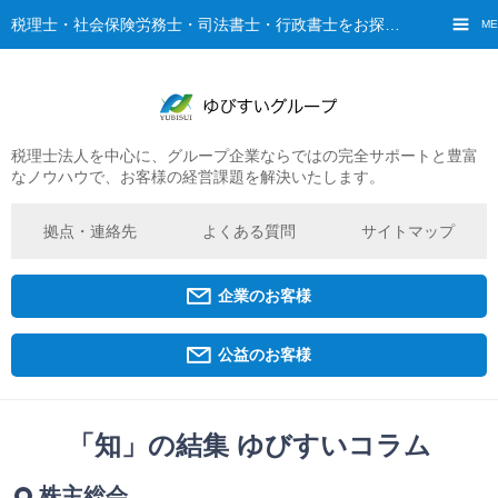
税理士・社会保険労務士・司法書士・行政書士をお探しなら、ゆびすいへ
ME
税理士法人を中心に、グループ企業ならではの完全サポートと豊富
ご挨拶
なノウハウで、お客様の経営課題を解決いたします。
経営理念・ビジョン
グループ概要
拠点・連絡先
よくある質問
サイトマップ
ゆびすいの特徴
ゆびすいのあゆみ
企業のお客様
拠点・グループ法人一覧
京都オフィス
公益のお客様
広島オフィス
福原オフィス
「知」の結集 ゆびすいコラム
企業経営者・個人事業主の方
株主総会