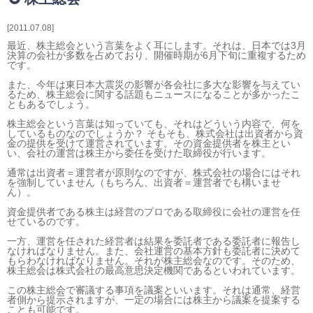
相続・贈与・事業承継をお考えの方
医業経営者の方
2011.07.08
寺院などの宗教法人経営者の方
最近、株主総会という言葉をよく耳にします。それは、日本では3月
決算の会社が多数を占めており、開催時期が6月下旬に重複するため
認定こども園経営者の方
です。
幼稚園・学校法人経営者の方
また、今年は東日本大震災の影響が各会社に多大な影響を与えてい
るため、株主総会に関する話題もニュースになることが多かったこ
保育園経営者の方
ともあるでしょう。
介護事業者の方
株主総会という言葉は知っていても、それはどういう内容で、何を
介護専門チームからのお知らせ
しているものなのでしょうか？ そもそも、株式会社は出資者から資
金の提供を受けて運営されています。その資金提供者を株主とい
い、会社の運営は株主から委任を受けた取締役が行います。
通常は出資者＝運営者が原則なのですが、株式会社の場合にはそれ
を強制していません（もちろん、出資者＝運営者でも構いませ
ん）。
資金提供者である株主は経営のプロである取締役に会社の運営を任
せているのです。
一方、運営を任された経営者は結果を委託者である委託者に報告し
なければなりません。また、会社運営の基本方針も委託者に決めて
もらわなければなりません。それが株主総会なのです。そのため、
株主総会は株式会社の最高意思決定機関であるといわれています。
この株主総会で審議する事項を議案といいます。それは通常、経営
者側から提示されますが、一定の場合には株主から議案を提案する
ことも可能です。