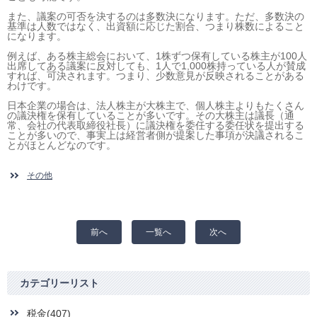
また、議案の可否を決するのは多数決になります。ただ、多数決の
基準は人数ではなく、出資額に応じた割合、つまり株数によること
になります。
例えば、ある株主総会において、1株ずつ保有している株主が100人
出席してある議案に反対しても、1人で1,000株持っている人が賛成
すれば、可決されます。つまり、少数意見が反映されることがある
わけです。
日本企業の場合は、法人株主が大株主で、個人株主よりもたくさん
の議決権を保有していることが多いです。その大株主は議長（通
常、会社の代表取締役社長）に議決権を委任する委任状を提出する
ことが多いので、事実上は経営者側が提案した事項が決議されるこ
とがほとんどなのです。
その他
前へ
一覧へ
次へ
カテゴリーリスト
税金(407)