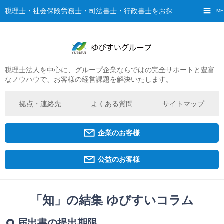
税理士・社会保険労務士・司法書士・行政書士をお探しなら、ゆびすいへ
ME
税理士法人を中心に、グループ企業ならではの完全サポートと豊富
ご挨拶
なノウハウで、お客様の経営課題を解決いたします。
経営理念・ビジョン
グループ概要
拠点・連絡先
よくある質問
サイトマップ
ゆびすいの特徴
ゆびすいのあゆみ
企業のお客様
拠点・グループ法人一覧
京都オフィス
公益のお客様
広島オフィス
福原オフィス
「知」の結集 ゆびすいコラム
企業経営者・個人事業主の方
届出書の提出期限