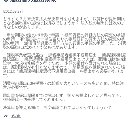
相続・贈与・事業承継をお考えの方
医業経営者の方
2012.03.27
寺院などの宗教法人経営者の方
もうすぐ３月末決算法人が決算日を迎えますが、 決算日が提出期限
となる届出書の提出はお済みでしょうか？ 法人税の届出には次のよ
認定こども園経営者の方
うなものがあります。
幼稚園・学校法人経営者の方
・申告期限の延長の特例の申請 ・棚卸資産の評価方法の変更の承認
の申請 ・有価証券の一単位当たりの帳簿価額の算出方法の変更の承
保育園経営者の方
認の申請 ・減価償却資産の償却方法の変更の承認の申請 また、消費
税の届出には次のようなものがあります。
介護事業者の方
介護専門チームからのお知らせ
・課税事業者選択届出 ・課税事業者選択不適用届出 ・簡易課税制度
選択届出 ・簡易課税制度選択不適用届出 たとえば、翌期に建物の建
設や、大規模修繕等を行うため、 多額の還付を受けられる場合に
は、原則課税が有利となりますので、 簡易課税を選択されている場
合には「簡易課税制度選択不適用届出書」を提出する必要がありま
す。
消費税の届出は納税額への影響が大きいケースも多いため、特に注
意が必要です。
届出書を提出期限までに提出せず、後から提出したいと思っても、
税務署は一切受理してくれません。
決算日を迎える前に、再度確認されてはいかがでしょうか？
その他