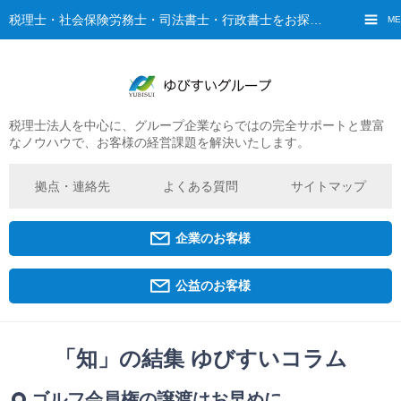
税理士・社会保険労務士・司法書士・行政書士をお探しなら、ゆびすいへ
ME
税理士法人を中心に、グループ企業ならではの完全サポートと豊富
ご挨拶
なノウハウで、お客様の経営課題を解決いたします。
経営理念・ビジョン
グループ概要
拠点・連絡先
よくある質問
サイトマップ
ゆびすいの特徴
ゆびすいのあゆみ
企業のお客様
拠点・グループ法人一覧
京都オフィス
公益のお客様
広島オフィス
福原オフィス
「知」の結集 ゆびすいコラム
企業経営者・個人事業主の方
ゴルフ会員権の譲渡はお早めに