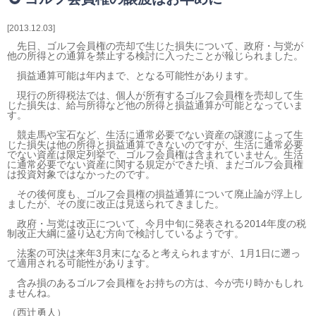
相続・贈与・事業承継をお考えの方
医業経営者の方
2013.12.03
寺院などの宗教法人経営者の方
先日、ゴルフ会員権の売却で生じた損失について、政府・与党が
他の所得との通算を禁止する検討に入ったことが報じられました。
認定こども園経営者の方
損益通算可能は年内まで、となる可能性があります。
幼稚園・学校法人経営者の方
現行の所得税法では、個人が所有するゴルフ会員権を売却して生
保育園経営者の方
じた損失は、給与所得など他の所得と損益通算が可能となっていま
す。
介護事業者の方
介護専門チームからのお知らせ
競走馬や宝石など、生活に通常必要でない資産の譲渡によって生
じた損失は他の所得と損益通算できないのですが、生活に通常必要
でない資産は限定列挙で、ゴルフ会員権は含まれていません。生活
に通常必要でない資産に関する規定ができた頃、まだゴルフ会員権
は投資対象ではなかったのです。
その後何度も、ゴルフ会員権の損益通算について廃止論が浮上し
ましたが、その度に改正は見送られてきました。
政府・与党は改正について、今月中旬に発表される2014年度の税
制改正大綱に盛り込む方向で検討しているようです。
法案の可決は来年3月末になると考えられますが、1月1日に遡っ
て適用される可能性があります。
含み損のあるゴルフ会員権をお持ちの方は、今が売り時かもしれ
ませんね。
（西辻勇人）