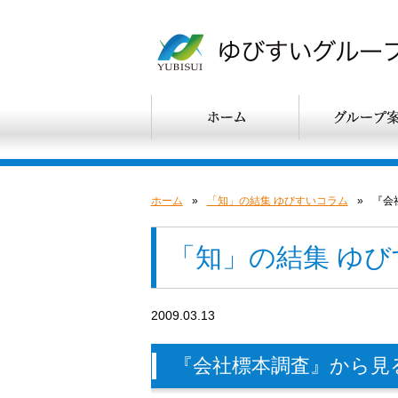
ホーム
»
「知」の結集 ゆびすいコラム
»
『会
「知」の結集 ゆ
2009.03.13
『会社標本調査』から見