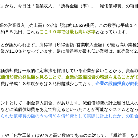
査』から、今日は「営業収入」「所得金額（率）」「減価償却費」の項
業の営業収入（売上高）の合計額は約1,5629兆円。この数字は平成１
は約５５兆円、これも
ここ１０年では最も高い水準
となっています。
ことが認められます。所得率（所得金額÷営業収入金額）が最も高い業種
険業が11.0％となっています。逆に所得率が最も低い業種は、卸売業で2.
減価償却費は一般的に定率法を採用している企業が多いことから、資産
減価償却費の発生額を見ることで、企業の設備投資の増減を見ることが
却費は平成１８年度からは３兆円超減少しており、
企業の設備投資が鈍
イントとして「損金算入割合」があります。減価償却費の計上額は法人
めなどに減価償却費をあえて抑えるといったことが可能なシステムとな
められた償却費の額のうち何％を償却費として実際に計上したか、の割
」や「化学工業」は97％と高い数値であるのに対して、「繊維業」な