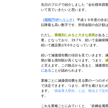
先日のブログで紹介しました『会社標本調
いて見ていきたいと思います。
（
国税庁HPへリンク
） 平成１９年度の全企
以降最も高い数字です。所得金額の合計額
ただし、
業種別にみると大きな差異
がある
業」となっており、19.7％、続いて金融保
続いて建設業が3.0％となっています。
続いて減価償却費の項目を見ていきます。
期が最も償却額が高くなります。つまり、
と言えます。この観点から見ると、減価償
にある
ことが認められます。
業種ごとに減価償却費を見る際の一つのポ
で決定できます。つまり、赤字を避けるた
ます。
「損金算入割合」とは、税法上で定
す。
これを業種ごとにみていくと、「鉄鋼金属業