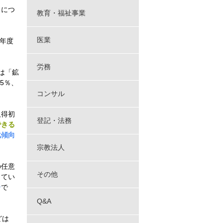
目につ
教育・福祉事業
医業
４年度
労務
は「鉱
5％、
コンサル
取得初
登記・法務
できる
化傾向
宗教法人
の任意
その他
ってい
合
で
Q&A
どは