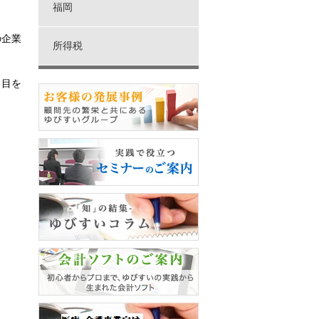
福岡
の企業
所得税
り目を