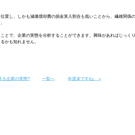
に位置し、しかも減価償却費の損金算入割合も低いことから、繊維関係
す。
ることで、企業の実態を分析することができます。興味があればじっく
くるかも知れません。
見る企業の実態?
一覧へ
年度末ですね。
»