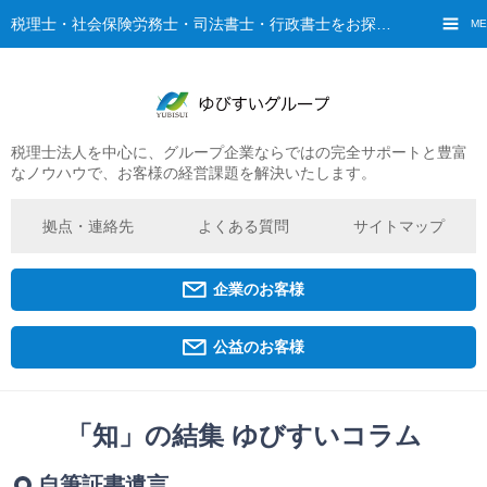
税理士・社会保険労務士・司法書士・行政書士をお探しなら、ゆびすいへ
ME
税理士法人を中心に、グループ企業ならではの完全サポートと豊富
ご挨拶
なノウハウで、お客様の経営課題を解決いたします。
経営理念・ビジョン
グループ概要
拠点・連絡先
よくある質問
サイトマップ
ゆびすいの特徴
ゆびすいのあゆみ
企業のお客様
拠点・グループ法人一覧
京都オフィス
公益のお客様
広島オフィス
福原オフィス
「知」の結集 ゆびすいコラム
企業経営者・個人事業主の方
自筆証書遺言