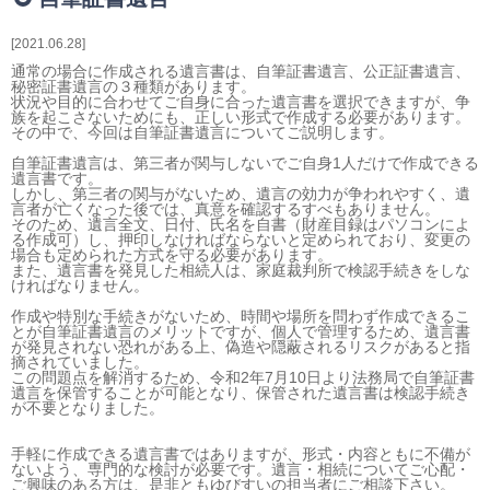
相続・贈与・事業承継をお考えの方
医業経営者の方
2021.06.28
寺院などの宗教法人経営者の方
通常の場合に作成される遺言書は、自筆証書遺言、公正証書遺言、
秘密証書遺言の３種類があります。
認定こども園経営者の方
状況や目的に合わせてご自身に合った遺言書を選択できますが、争
族を起こさないためにも、正しい形式で作成する必要があります。
幼稚園・学校法人経営者の方
その中で、今回は自筆証書遺言についてご説明します。
保育園経営者の方
自筆証書遺言は、第三者が関与しないでご自身1人だけで作成できる
遺言書です。
介護事業者の方
しかし、第三者の関与がないため、遺言の効力が争われやすく、遺
介護専門チームからのお知らせ
言者が亡くなった後では、真意を確認するすべもありません。
そのため、遺言全文、日付、氏名を自書（財産目録はパソコンによ
る作成可）し、押印しなければならないと定められており、変更の
場合も定められた方式を守る必要があります。
また、遺言書を発見した相続人は、家庭裁判所で検認手続きをしな
ければなりません。
作成や特別な手続きがないため、時間や場所を問わず作成できるこ
とが自筆証書遺言のメリットですが、個人で管理するため、遺言書
が発見されない恐れがある上、偽造や隠蔽されるリスクがあると指
摘されていました。
この問題点を解消するため、令和2年7月10日より法務局で自筆証書
遺言を保管することが可能となり、保管された遺言書は検認手続き
が不要となりました。
手軽に作成できる遺言書ではありますが、形式・内容ともに不備が
ないよう、専門的な検討が必要です。遺言・相続についてご心配・
ご興味のある方は、是非ともゆびすいの担当者にご相談下さい。