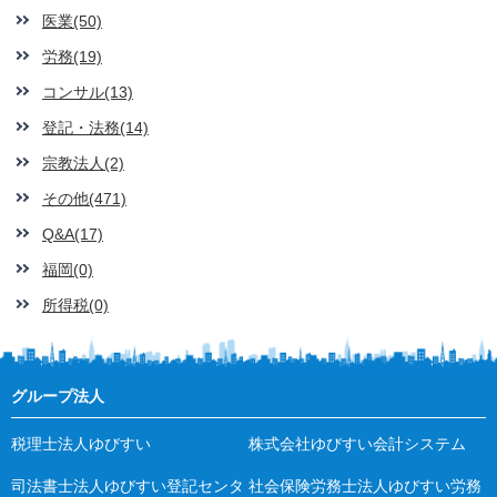
医業(50)
労務(19)
コンサル(13)
登記・法務(14)
宗教法人(2)
その他(471)
Q&A(17)
福岡(0)
所得税(0)
グループ法人
税理士法人ゆびすい
株式会社ゆびすい会計システム
司法書士法人ゆびすい登記センタ
社会保険労務士法人ゆびすい労務